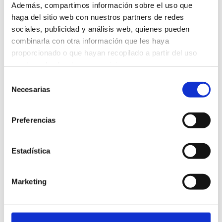
Oficina
Además, compartimos información sobre el uso que
haga del sitio web con nuestros partners de redes
C/ Brasil 12,
sociales, publicidad y análisis web, quienes pueden
15009 A Coruña
combinarla con otra información que les haya
proporcionado o que hayan recopilado a partir del uso
+34 649 879 169
que haya hecho de sus servicios.
info@abatec.net
Selección
Necesarias
de
consentimiento
Quiénes somos
Preferencias
Servicios
Proyectos
Estadística
Blog
Marketing
Contacto